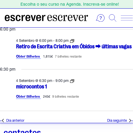
Escolha o seu curso na Agenda. Inscreva-se online!
Estamos de férias de 1 a 23 de agosto.
Escolha o seu curso na Agenda. Inscreva-se online!
E
S
6:00 pm
e
v
l
r
4 Setembro @ 6:00 pm
-
8:00 pm
e
e
e
Retiro de Escrita Criativa em Óbidos ⮕ últimas vagas
t
c
i
n
Obter Bilhetes
1,815€
7 bilhetes restante
i
r
o
o
t
6:30 pm
d
n
e
e
o
e
m
4 Setembro @ 6:30 pm
-
9:00 pm
s
i
microcontos 1
a
c
c
s
r
d
r
Obter Bilhetes
245€
9 bilhetes restante
i
o
a
t
f
c
a
t
o
c
n
o
a
r
t
Dia anterior
Dia seguinte
i
.
o
a
r
s
contactos
t
1