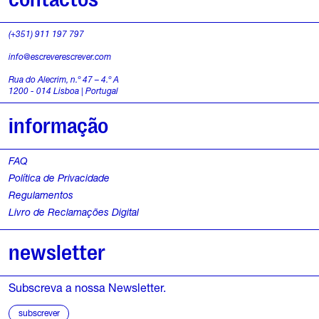
i
4
v
a
(+351) 911 197 797
e
S
m
info@escreverescrever.com
Ó
e
b
Rua do Alecrim, n.º 47 – 4.º A
i
1200 - 014 Lisboa | Portugal
d
t
o
informação
s
e
m
FAQ
Política de Privacidade
b
Regulamentos
Livro de Reclamações Digital
r
o
newsletter
,
Subscreva a nossa Newsletter.
2
subscrever