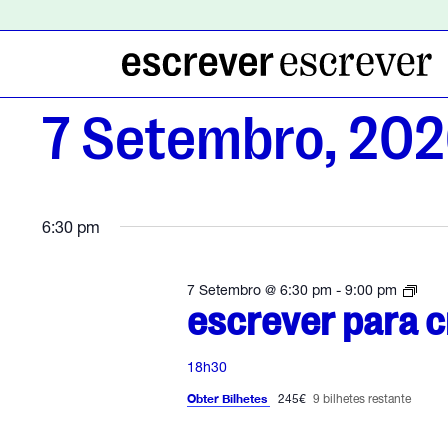
E
7 Setembro, 20
v
S
e
6:30 pm
l
e
e
e
c
7 Setembro @ 6:30 pm
-
9:00 pm
s
escrever para cr
i
n
c
r
o
e
n
v
18h30
e
e
t
r
Obter Bilhetes
245€
9 bilhetes restante
a
p
a
d
r