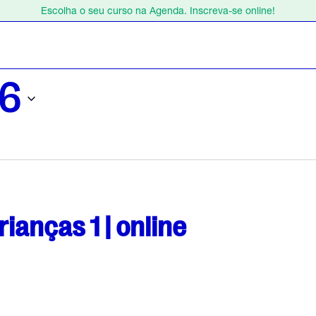
Escolha o seu curso na Agenda. Inscreva-se online!
Estamos de férias de 1 a 23 de agosto.
Escolha o seu curso na Agenda. Inscreva-se online!
26
ianças 1 | online