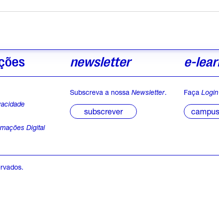
ções
newsletter
e-lear
Subscreva a nossa
Newsletter
.
Faça
Login
ivacidade
campus 
subscrever
s
amações Digital
ervados.