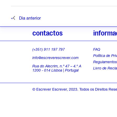
a
o
a
c
t
r
a
i
Dia anterior
a
.
s
n
ç
contactos
informa
a
s
f
1
(+351) 911 197 797
FAQ
Política de Pr
info@escreverescrever.com
o
Regulamento
Rua do Alecrim, n.º 47 – 4.º A
Livro de Recl
1200 - 014 Lisboa | Portugal
r
© Escrever Escrever, 2023. Todos os Direitos Res
7