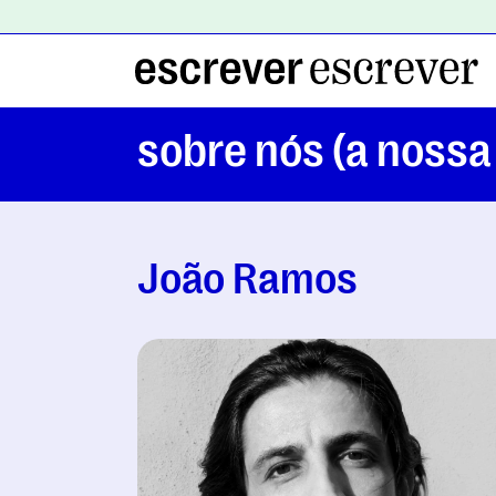
sobre nós (a nossa
João Ramos