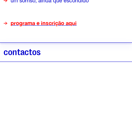
um sorriso, ainda que escondido
programa e inscrição aqui
contactos
(+351) 911 197 797
info@escreverescrever.com
Rua do Alecrim, n.º 47 – 4.º A
1200 - 014 Lisboa | Portugal
informação
FAQ