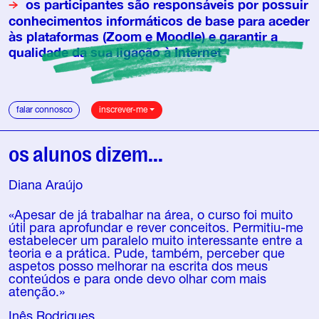
os participantes são responsáveis por possuir
conhecimentos informáticos de base para aceder
às plataformas (Zoom e Moodle) e garantir a
qualidade da sua ligação à Internet
falar connosco
inscrever-me
os alunos dizem...
Diana Araújo
«Apesar de já trabalhar na área, o curso foi muito
útil para aprofundar e rever conceitos. Permitiu-me
estabelecer um paralelo muito interessante entre a
teoria e a prática. Pude, também, perceber que
aspetos posso melhorar na escrita dos meus
conteúdos e para onde devo olhar com mais
atenção.»
Inês Rodrigues