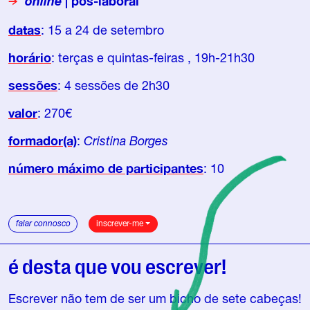
online
| pós-laboral
datas
: 15 a 24 de setembro
horário
: terças e quintas-feiras , 19h-21h30
sessões
: 4 sessões de 2h30
valor
: 270€
formador(a)
:
Cristina Borges
número máximo de participantes
: 10
falar connosco
inscrever-me
é desta que vou escrever!
Escrever não tem de ser um bicho de sete cabeças!