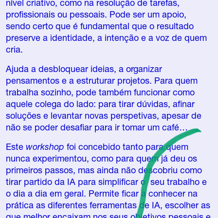
nível criativo, como na resolução de tarefas,
profissionais ou pessoais. Pode ser um apoio,
sendo certo que é fundamental que o resultado
preserve a identidade, a intenção e a voz de quem
cria.
Ajuda a desbloquear ideias, a organizar
pensamentos e a estruturar projetos. Para quem
trabalha sozinho, pode também funcionar como
aquele colega do lado: para tirar dúvidas, afinar
soluções e levantar novas perspetivas, apesar de
não se poder desafiar para ir tomar um café…
Este
workshop
foi concebido tanto para quem
nunca experimentou, como para quem já deu os
primeiros passos, mas ainda não descobriu como
tirar partido da IA para simplificar o seu trabalho e
o dia a dia em geral. Permite ficar a conhecer na
prática as diferentes ferramentas de IA, escolher as
que melhor encaixam nos seus objetivos pessoais e