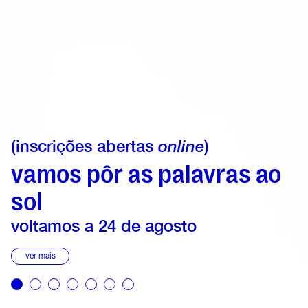
(inscrições abertas
online
)
vamos pôr as palavras ao
sol
voltamos a 24 de agosto
ver mais
1
2
3
4
5
6
7