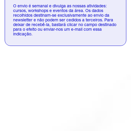
a
O envio é semanal e divulga as nossas atividades:
s
cursos, workshops e eventos da área. Os dados
e
recolhidos destinam-se exclusivamente ao envio da
newsletter e não podem ser cedidos a terceiros. Para
l
deixar de recebê-la, bastará clicar no campo destinado
e
para o efeito ou enviar-nos um e-mail com essa
a
indicação.
v
e
t
h
i
s
f
i
e
l
d
e
m
p
t
y
.