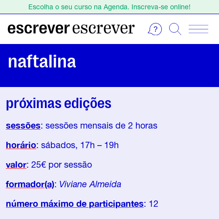
Escolha o seu curso na Agenda. Inscreva-se online!
Estamos de férias de 1 a 23 de agosto.
Escolha o seu curso na Agenda. Inscreva-se online!
naftalina
próximas edições
sessões
: sessões mensais de 2 horas
horário
: sábados, 17h – 19h
valor
: 25€ por sessão
formador(a)
:
Viviane Almeida
número máximo de participantes
: 12