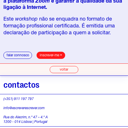
à plataforma
Zoom
e garantir a qualidade da sua
ligação à Internet.
Este
workshop
não se enquadra no formato de
formação profissional certificada. É emitida uma
declaração de participação a quem a solicitar.
falar connosco
inscrever-me
voltar
contactos
(+351) 911 197 797
info@escreverescrever.com
Rua do Alecrim, n.º 47 – 4.º A
1200 - 014 Lisboa | Portugal