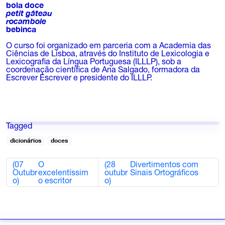
bola doce
petit gâteau
rocambole
bebinca
O curso foi organizado em parceria com a Academia das
Ciências de Lisboa, através do Instituto de Lexicologia e
Lexicografia da Língua Portuguesa (ILLLP), sob a
coordenação científica de Ana Salgado, formadora da
Escrever Escrever e presidente do ILLLP.
Tagged
dicionários
doces
(07
O
(28
Divertimentos com
Outubr
excelentíssim
outubr
Sinais Ortográficos
o)
o escritor
o)