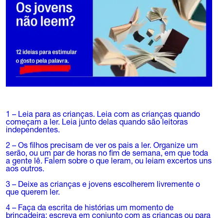
1 – Leia para as crianças. Leia com as crianças quando
começam a ler. Leia junto delas quando são leitoras
independentes.
2 – Os filhos precisam de ver os pais a ler. Organize um
serão, ou um par de horas no fim de semana, em que toda
a gente lê. Falem sobre o que leram, ou leiam excertos uns
aos outros.
3 – Deixe as crianças e jovens escolherem livremente o
que querem ler.
4 – Faça da escrita de histórias um momento de
brincadeira: escreva em conjunto com as crianças ou para