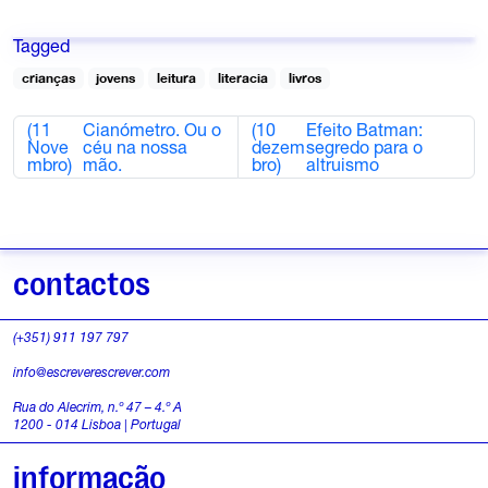
Tagged
crianças
jovens
leitura
literacia
livros
(11
Cianómetro. Ou o
(10
Efeito Batman:
Nove
céu na nossa
dezem
segredo para o
mbro)
mão.
bro)
altruismo
contactos
(+351) 911 197 797
info@escreverescrever.com
Rua do Alecrim, n.º 47 – 4.º A
1200 - 014 Lisboa | Portugal
informação