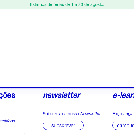
Estamos de férias de 1 a 23 de agosto.
Escolha o seu curso na Agenda. Inscreva-se online!
Estamos de férias de 1 a 23 de agosto.
Escolha o seu curso na Agenda. Inscreva-se online!
ções
newsletter
e-lear
Subscreva a nossa
Newsletter
.
Faça
Login
ivacidade
campus 
subscrever
s