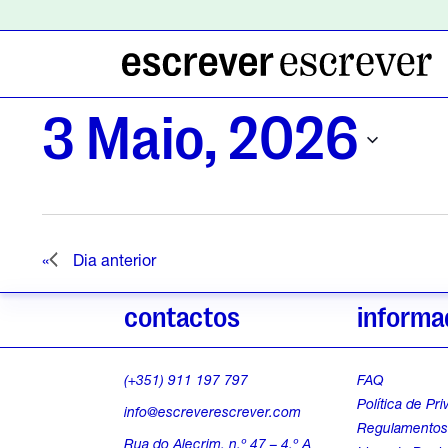
E
3 Maio, 2026
v
S
e
l
e
Dia anterior
e
c
i
contactos
informa
n
o
n
(+351) 911 197 797
FAQ
e
t
Política de Pr
a
info@escreverescrever.com
Regulamento
d
Rua do Alecrim, n.º 47 – 4.º A