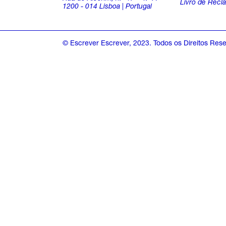
Livro de Recl
a
1200 - 014 Lisboa | Portugal
o
t
a
.
© Escrever Escrever, 2023. Todos os Direitos Res
s
f
o
r
3