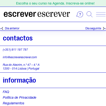
Escolha o seu curso na Agenda. Inscreva-se online!
Estamos de férias de 1 a 23 de agosto.
Escolha o seu curso na Agenda. Inscreva-se online!
E
S
e
v
Dia anterior
Dia seguinte
l
e
e
contactos
c
n
i
(+351) 911 197 797
o
t
info@escreverescrever.com
n
o
e
Rua do Alecrim, n.º 47 – 4.º A
1200 - 014 Lisboa | Portugal
a
s
d
informação
a
f
t
FAQ
o
a
Política de Privacidade
.
r
Regulamentos