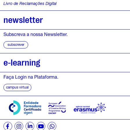
Livro de Reclamações Digital
6
newsletter
M
a
Subscreva a nossa Newsletter.
i
subscrever
o
e-learning
,
2
Faça Login na Plataforma.
campus virtual
0
2
6