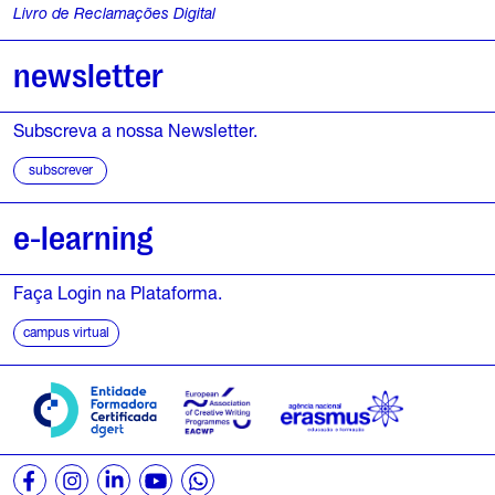
Livro de Reclamações Digital
1
newsletter
0
M
Subscreva a nossa Newsletter.
a
subscrever
i
e-learning
o
,
Faça Login na Plataforma.
campus virtual
2
0
2
6