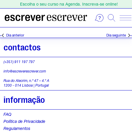
Escolha o seu curso na Agenda. Inscreva-se online!
Estamos de férias de 1 a 23 de agosto.
Escolha o seu curso na Agenda. Inscreva-se online!
E
S
e
v
Dia anterior
Dia seguinte
l
e
e
contactos
c
n
i
(+351) 911 197 797
o
t
info@escreverescrever.com
n
o
e
Rua do Alecrim, n.º 47 – 4.º A
1200 - 014 Lisboa | Portugal
a
s
d
informação
a
f
t
FAQ
o
a
Política de Privacidade
.
r
Regulamentos