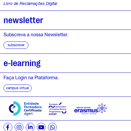
Livro de Reclamações Digital
3
newsletter
1
M
Subscreva a nossa Newsletter.
a
subscrever
i
e-learning
o
,
Faça Login na Plataforma.
campus virtual
2
0
2
6