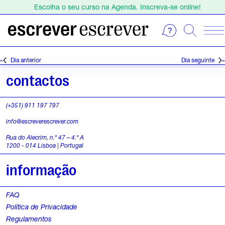
Escolha o seu curso na Agenda. Inscreva-se online!
Estamos de férias de 1 a 23 de agosto.
Escolha o seu curso na Agenda. Inscreva-se online!
E
S
e
v
Dia anterior
Dia seguinte
l
e
e
contactos
c
n
i
(+351) 911 197 797
o
t
info@escreverescrever.com
n
o
e
Rua do Alecrim, n.º 47 – 4.º A
1200 - 014 Lisboa | Portugal
a
s
d
informação
a
f
t
FAQ
o
a
Política de Privacidade
.
r
Regulamentos