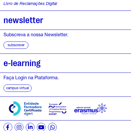
Livro de Reclamações Digital
6
newsletter
J
u
Subscreva a nossa Newsletter.
n
subscrever
h
e-learning
o
,
Faça Login na Plataforma.
campus virtual
2
0
2
6