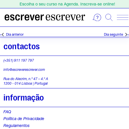
Escolha o seu curso na Agenda. Inscreva-se online!
Estamos de férias de 1 a 23 de agosto.
Escolha o seu curso na Agenda. Inscreva-se online!
E
S
e
v
Dia anterior
Dia seguinte
l
e
e
contactos
c
n
i
(+351) 911 197 797
o
t
info@escreverescrever.com
n
o
e
Rua do Alecrim, n.º 47 – 4.º A
1200 - 014 Lisboa | Portugal
a
s
d
informação
a
f
t
FAQ
o
a
Política de Privacidade
.
r
Regulamentos