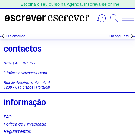
Escolha o seu curso na Agenda. Inscreva-se online!
Estamos de férias de 1 a 23 de agosto.
Escolha o seu curso na Agenda. Inscreva-se online!
E
S
e
v
Dia anterior
Dia seguinte
l
e
e
contactos
c
n
i
(+351) 911 197 797
o
t
info@escreverescrever.com
n
o
e
Rua do Alecrim, n.º 47 – 4.º A
1200 - 014 Lisboa | Portugal
a
s
d
informação
a
f
t
FAQ
o
a
Política de Privacidade
.
r
Regulamentos