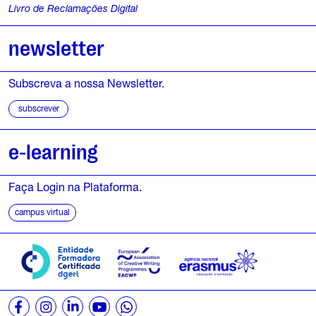
Livro de Reclamações Digital
4
newsletter
J
u
Subscreva a nossa Newsletter.
l
subscrever
h
e-learning
o
,
Faça Login na Plataforma.
campus virtual
2
0
2
6