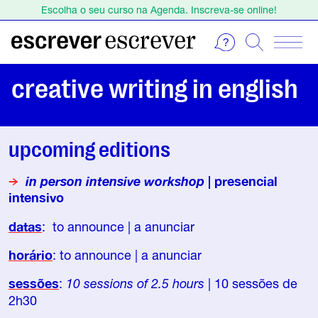
Escolha o seu curso na Agenda. Inscreva-se online!
Estamos de férias de 1 a 23 de agosto.
Escolha o seu curso na Agenda. Inscreva-se online!
creative writing in english
upcoming editions
in person intensive workshop
| presencial
intensivo
datas
: to announce
|
a anunciar
horário
: to announce
|
a anunciar
sessões
:
10 sessions of 2.5 hours
| 10 sessões de
2h30