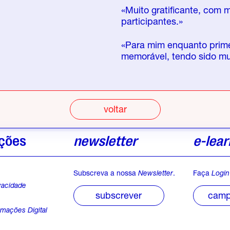
«Muito gratificante, com 
participantes.»
«Para mim enquanto prime
memorável, tendo sido mu
voltar
ções
newsletter
e-lear
Subscreva a nossa
Newsletter
.
Faça
Login
ivacidade
campu
subscrever
s
amações Digital