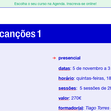
Escolha o seu curso na Agenda. Inscreva-se online!
Estamos de férias de 1 a 23 de agosto.
Escolha o seu curso na Agenda. Inscreva-se online!
 canções 1
presencial
datas
: 5 de novembro a 
horário
: quintas-feiras, 
sessões
: 5 sessões de 2
valor
: 270€
formador(a)
:
Tiago Torres 