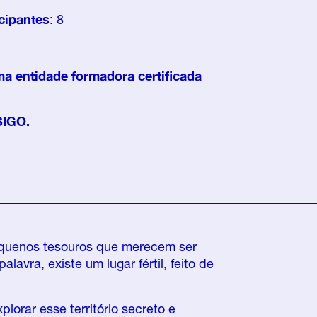
cipantes
: 8
ma entidade formadora certificada
SIGO.
quenos tesouros que merecem ser
alavra, existe um lugar fértil, feito de
lorar esse território secreto e