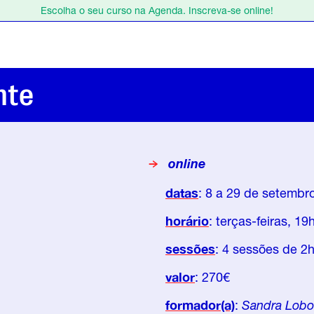
Escolha o seu curso na Agenda. Inscreva-se online!
Estamos de férias de 1 a 23 de agosto.
Escolha o seu curso na Agenda. Inscreva-se online!
nte
online
datas
: 8 a 29 de setembr
horário
: terças-feiras, 1
sessões
: 4 sessões de 2
valor
: 270€
formador(a)
:
Sandra Lobo