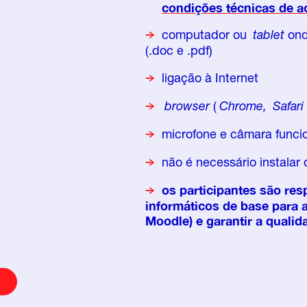
condições técnicas de a
computador ou
tablet
onde
(.doc e .pdf)
ligação à Internet
browser
(
Chrome,
Safari
microfone e câmara funcion
não é necessário instalar
os participantes são re
informáticos de base para 
Moodle) e garantir a qualid