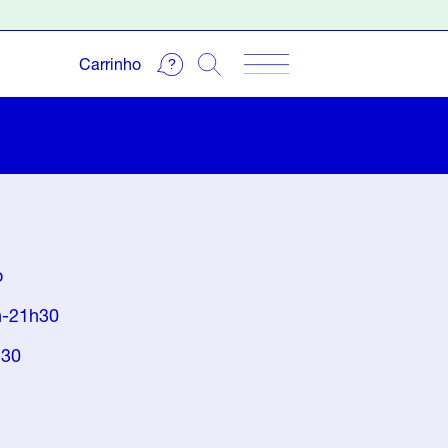
Carrinho
o
9h-21h30
h30