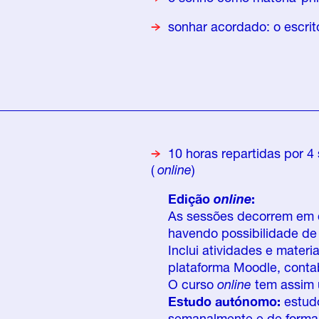
sonhar acordado: o escri
10 horas repartidas por 
(
online
)
Edição
online
:
As sessões decorrem em di
havendo possibilidade de
Inclui atividades e materi
plataforma Moodle, conta
O curso
online
tem assim u
Estudo autónomo:
estudo
semanalmente e de forma i