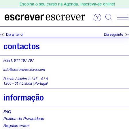
Escolha o seu curso na Agenda. Inscreva-se online!
Estamos de férias de 1 a 23 de agosto.
Escolha o seu curso na Agenda. Inscreva-se online!
E
S
e
v
Dia anterior
Dia seguinte
l
e
e
contactos
c
n
i
(+351) 911 197 797
o
t
info@escreverescrever.com
n
o
e
Rua do Alecrim, n.º 47 – 4.º A
1200 - 014 Lisboa | Portugal
a
s
d
informação
a
f
t
FAQ
o
a
Política de Privacidade
.
r
Regulamentos