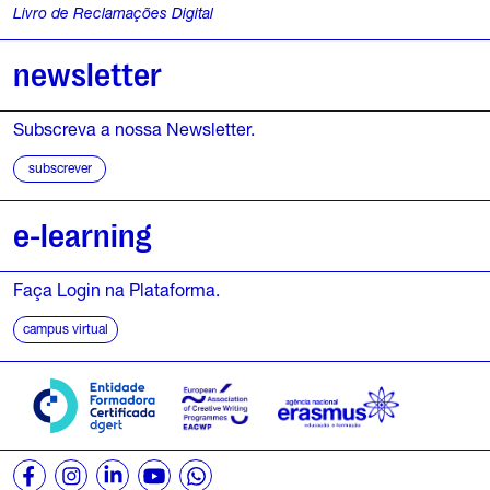
Livro de Reclamações Digital
1
newsletter
A
g
Subscreva a nossa Newsletter.
o
subscrever
s
e-learning
t
o
Faça Login na Plataforma.
campus virtual
,
2
0
2