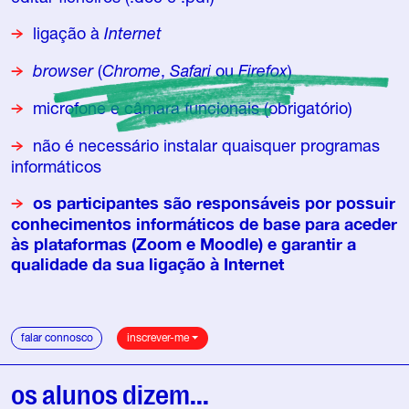
ligação à
Internet
browser
(
Chrome
,
Safari
ou
Firefox
)
microfone e câmara funcionais (obrigatório)
não é necessário instalar quaisquer programas
informáticos
os participantes são responsáveis por possuir
conhecimentos informáticos de base para aceder
às plataformas (Zoom e Moodle) e garantir a
qualidade da sua ligação à Internet
falar connosco
inscrever-me
os alunos dizem...