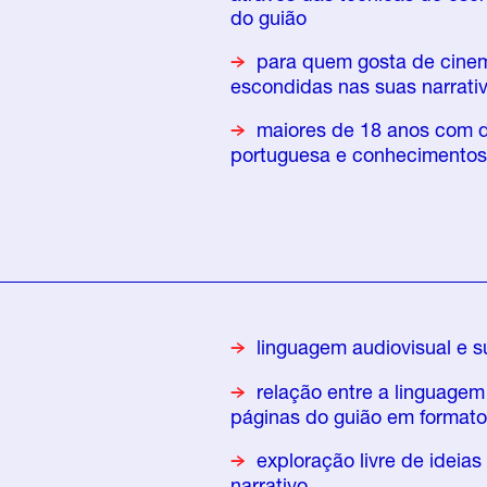
do guião
para quem gosta de cine
escondidas nas suas narrati
maiores de 18 anos com do
portuguesa e conhecimentos d
linguagem
audiovisual
e s
relação entre a linguage
páginas do guião em formato 
exploração livre de ideia
narrativo