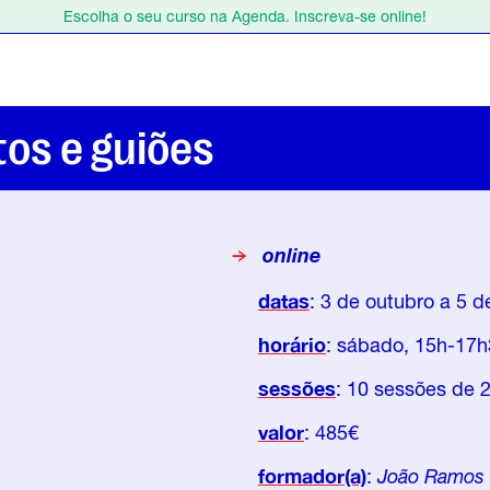
Escolha o seu curso na Agenda. Inscreva-se online!
Estamos de férias de 1 a 23 de agosto.
Escolha o seu curso na Agenda. Inscreva-se online!
os e guiões
online
datas
: 3 de outubro a 5 
horário
: sábado, 15h-17
sessões
: 10 sessões de 
valor
: 485€
formador(a)
:
João Ramos