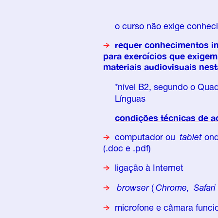
o curso não exige conhec
requer conhecimentos int
para exercícios que exigem 
materiais audiovisuais nest
*nível B2, segundo o Qu
Línguas
condições técnicas de a
computador ou
tablet
onde
(.doc e .pdf)
ligação à Internet
browser
(
Chrome,
Safari
microfone e câmara funcion