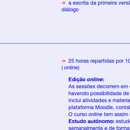
a escrita da primeira vers
diálogo
25 horas repartidas por 
(
online
)
Edição
online
:
As sessões decorrem em di
havendo possibilidade de
Inclui atividades e materi
plataforma Moodle, conta
O curso
online
tem assim u
Estudo autónomo:
estudo
semanalmente e de forma i