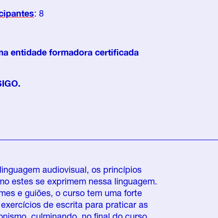
cipantes
: 8
ma entidade formadora certificada
SIGO.
 linguagem
audiovisual
, os princípios
como estes se exprimem nessa linguagem.
lmes e guiões, o curso tem uma forte
xercícios de escrita para praticar as
onismo, culminando, no final do curso,