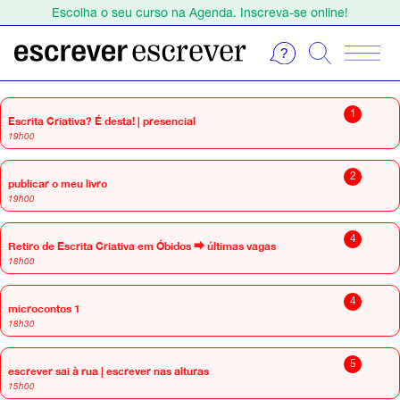
Escolha o seu curso na Agenda. Inscreva-se online!
Estamos de férias de 1 a 23 de agosto.
Escolha o seu curso na Agenda. Inscreva-se online!
setembro 2026
1
Escrita Criativa? É desta! | presencial
19h00
2
publicar o meu livro
19h00
4
Retiro de Escrita Criativa em Óbidos ⮕ últimas vagas
18h00
4
microcontos 1
18h30
5
escrever sai à rua | escrever nas alturas
15h00