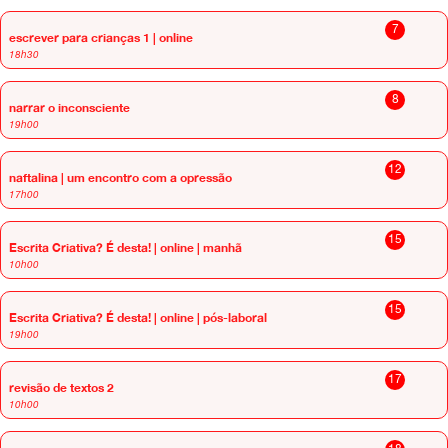
7
escrever para crianças 1 | online
18h30
8
narrar o inconsciente
19h00
12
naftalina | um encontro com a opressão
17h00
15
Escrita Criativa? É desta! | online | manhã
10h00
15
Escrita Criativa? É desta! | online | pós-laboral
19h00
17
revisão de textos 2
10h00