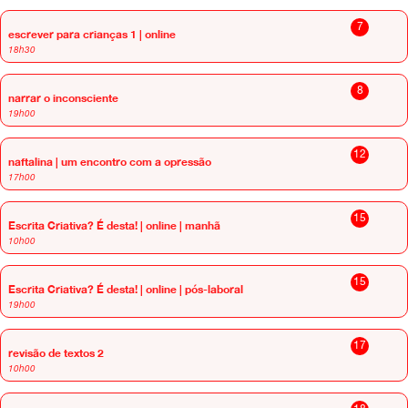
7
escrever para crianças 1 | online
18h30
8
narrar o inconsciente
19h00
12
naftalina | um encontro com a opressão
17h00
15
Escrita Criativa? É desta! | online | manhã
10h00
15
Escrita Criativa? É desta! | online | pós-laboral
19h00
17
revisão de textos 2
10h00