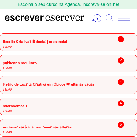
Escolha o seu curso na Agenda. Inscreva-se online!
Estamos de férias de 1 a 23 de agosto.
Escolha o seu curso na Agenda. Inscreva-se online!
setembro 2026
1
Escrita Criativa? É desta! | presencial
19h00
2
publicar o meu livro
19h00
4
Retiro de Escrita Criativa em Óbidos ⮕ últimas vagas
18h00
4
microcontos 1
18h30
5
escrever sai à rua | escrever nas alturas
15h00