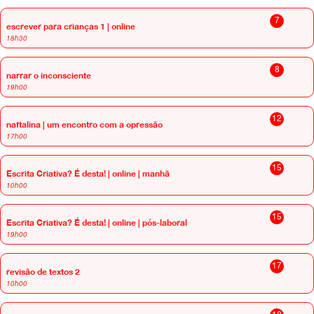
7
escrever para crianças 1 | online
18h30
8
narrar o inconsciente
19h00
12
naftalina | um encontro com a opressão
17h00
15
Escrita Criativa? É desta! | online | manhã
10h00
15
Escrita Criativa? É desta! | online | pós-laboral
19h00
17
revisão de textos 2
10h00