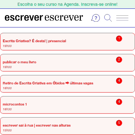
Escolha o seu curso na Agenda. Inscreva-se online!
Estamos de férias de 1 a 23 de agosto.
Escolha o seu curso na Agenda. Inscreva-se online!
setembro 2026
1
Escrita Criativa? É desta! | presencial
19h00
2
publicar o meu livro
19h00
4
Retiro de Escrita Criativa em Óbidos ⮕ últimas vagas
18h00
4
microcontos 1
18h30
5
escrever sai à rua | escrever nas alturas
15h00