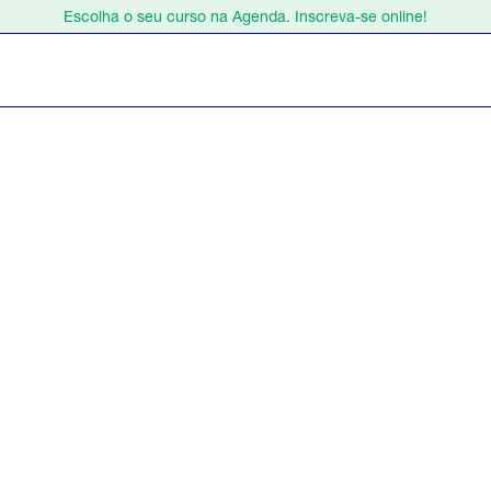
Estamos de férias de 1 a 23 de agosto.
Escolha o seu curso na Agenda. Inscreva-se online!
Estamos de férias de 1 a 23 de agosto.
Escolha o seu curso na Agenda. Inscreva-se online!