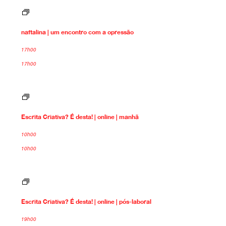
1
o
n
n
a
s
f
c
naftalina | um encontro com a opressão
t
i
a
e
l
17h00
n
i
t
17h00
n
e
a
E
s
c
Escrita Criativa? É desta! | online | manhã
r
i
t
10h00
a
10h00
C
r
i
a
E
t
s
i
c
v
Escrita Criativa? É desta! | online | pós-laboral
r
a
i
?
t
19h00
É