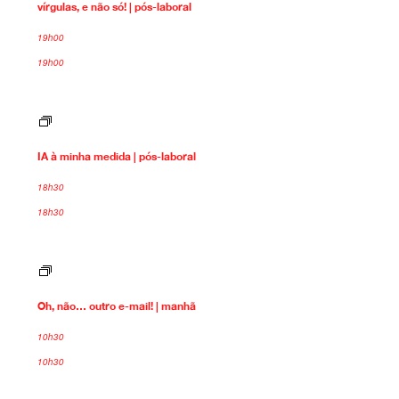
s
vírgulas, e não só! | pós-laboral
g
ó
u
!
l
19h00
a
19h00
s
,
e
n
I
ã
A
o
à
s
IA à minha medida | pós-laboral
m
ó
i
!
n
18h30
h
18h30
a
m
e
d
O
i
h
d
,
a
Oh, não… outro e-mail! | manhã
n
ã
o
10h30
…
10h30
o
u
t