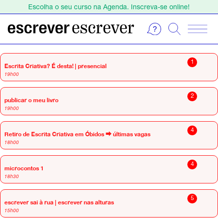
Escolha o seu curso na Agenda. Inscreva-se online!
Estamos de férias de 1 a 23 de agosto.
Escolha o seu curso na Agenda. Inscreva-se online!
setembro 2026
1
Escrita Criativa? É desta! | presencial
19h00
2
publicar o meu livro
19h00
4
Retiro de Escrita Criativa em Óbidos ⮕ últimas vagas
18h00
4
microcontos 1
18h30
5
escrever sai à rua | escrever nas alturas
15h00