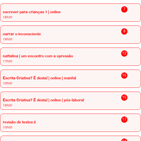
7
escrever para crianças 1 | online
18h30
8
narrar o inconsciente
19h00
12
naftalina | um encontro com a opressão
17h00
15
Escrita Criativa? É desta! | online | manhã
10h00
15
Escrita Criativa? É desta! | online | pós-laboral
19h00
17
revisão de textos 2
10h00